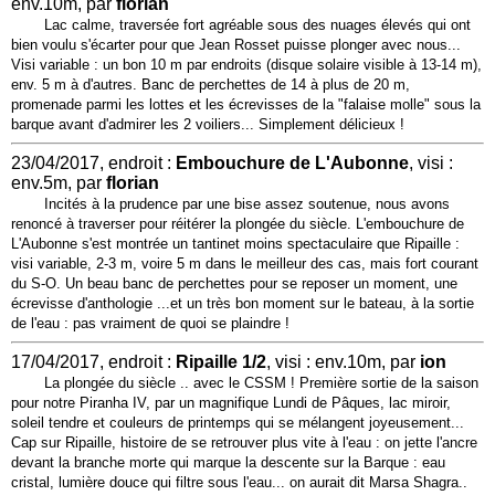
env.10m, par
florian
Lac calme, traversée fort agréable sous des nuages élevés qui ont
bien voulu s'écarter pour que Jean Rosset puisse plonger avec nous...
Visi variable : un bon 10 m par endroits (disque solaire visible à 13-14 m),
env. 5 m à d'autres. Banc de perchettes de 14 à plus de 20 m,
promenade parmi les lottes et les écrevisses de la "falaise molle" sous la
barque avant d'admirer les 2 voiliers... Simplement délicieux !
23/04/2017, endroit :
Embouchure de L'Aubonne
, visi :
env.5m, par
florian
Incités à la prudence par une bise assez soutenue, nous avons
renoncé à traverser pour réitérer la plongée du siècle. L'embouchure de
L'Aubonne s'est montrée un tantinet moins spectaculaire que Ripaille :
visi variable, 2-3 m, voire 5 m dans le meilleur des cas, mais fort courant
du S-O. Un beau banc de perchettes pour se reposer un moment, une
écrevisse d'anthologie ...et un très bon moment sur le bateau, à la sortie
de l'eau : pas vraiment de quoi se plaindre !
17/04/2017, endroit :
Ripaille 1/2
, visi : env.10m, par
ion
La plongée du siècle .. avec le CSSM ! Première sortie de la saison
pour notre Piranha IV, par un magnifique Lundi de Pâques, lac miroir,
soleil tendre et couleurs de printemps qui se mélangent joyeusement...
Cap sur Ripaille, histoire de se retrouver plus vite à l'eau : on jette l'ancre
devant la branche morte qui marque la descente sur la Barque : eau
cristal, lumière douce qui filtre sous l'eau... on aurait dit Marsa Shagra..