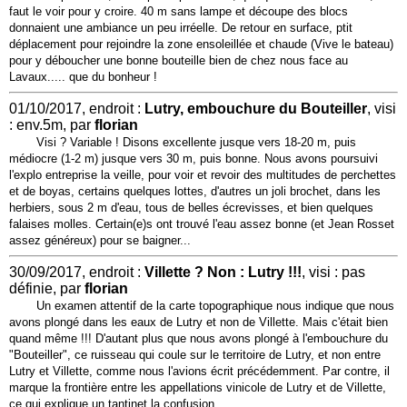
faut le voir pour y croire. 40 m sans lampe et découpe des blocs
donnaient une ambiance un peu irréelle. De retour en surface, ptit
déplacement pour rejoindre la zone ensoleillée et chaude (Vive le bateau)
pour y déboucher une bonne bouteille bien de chez nous face au
Lavaux..... que du bonheur !
01/10/2017, endroit :
Lutry, embouchure du Bouteiller
, visi
: env.5m, par
florian
Visi ? Variable ! Disons excellente jusque vers 18-20 m, puis
médiocre (1-2 m) jusque vers 30 m, puis bonne. Nous avons poursuivi
l'explo entreprise la veille, pour voir et revoir des multitudes de perchettes
et de boyas, certains quelques lottes, d'autres un joli brochet, dans les
herbiers, sous 2 m d'eau, tous de belles écrevisses, et bien quelques
falaises molles. Certain(e)s ont trouvé l'eau assez bonne (et Jean Rosset
assez généreux) pour se baigner...
30/09/2017, endroit :
Villette ? Non : Lutry !!!
, visi : pas
définie, par
florian
Un examen attentif de la carte topographique nous indique que nous
avons plongé dans les eaux de Lutry et non de Villette. Mais c'était bien
quand même !!! D'autant plus que nous avons plongé à l'embouchure du
"Bouteiller", ce ruisseau qui coule sur le territoire de Lutry, et non entre
Lutry et Villette, comme nous l'avions écrit précédemment. Par contre, il
marque la frontière entre les appellations vinicole de Lutry et de Villette,
ce qui explique un tantinet la confusion...