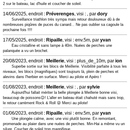
2 sur le bateau, lac d'huile et coucher de soleil.
14/06/2025, endroit :
Préverenges
, visi : , par
dory
Surveillance triathlon très sympa mais retour douloureux dû à de
nombreuses piqûres de puces du canard... Ne pas oublier sa cagoule la
prochaine fois !!!!
17/05/2025, endroit :
Ripaille
, visi : env.5m, par
yvan
Eau cristalline et sans lampe à 40m. Nuées de perches une
palanquée a vu un brochet.
20/08/2023, endroit :
Meillerie
, visi : plus_de_10m, par
ion
Superbe sortie sur les blocs de Meillerie. Visibilité parfaite à tous les
niveaux, les blocs (magnifiques) sont toujours là, plein de perches et
alevins dans l'herbier en surface. Merci au pilote et Apéro !
01/08/2023, endroit :
Meillerie
, visi : , par
sylvie
Aujourd'hui fallait mériter la belle plongée à Meillerie bonne visi,
beaucoup de poissons😉! L'aller en bateau était chahuté mais sans trop,
le retour carrément Rock & Roll 😜 Merci au pilote!
01/06/2023, endroit :
Ripaille
, visi : env.5m, par
yvan
Une plongée calme, avec une visi plutôt bonne. En remontant,
promenade au plaier dans une nuées de perches. Min-Hai a même vu un
silure. Coucher de soleil trop magnifique.