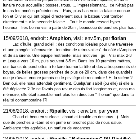
lunaire nous accueille : bosses, trous..... impressionnant... ce n'était pas
le cas les années précédentes... Puis, plus bas voici la falaise connue.
Ion et Olivier qui ont piqué directement sous le bateau vont tomber
directement sur la seconde falaise... Tout le monde ressort hyper
heureux. Très bonne visi à partir de 20m , beaucoup de perches plus haut
15/09/2018, endroit :
Amphion
, visi : env.5m, par
florian
Lac d'huile, grand soleil : des conditions idéales pour une traversée
et une plongée "découverte - tentative de retrouvailles" du côté d'Amphion
et de sa sirène. Une équipe restreinte, mais motivée : go ! Visi max 2-3
m jusque vers 10 m, puis souvent 3-5 m. Dans les 10 premiers mètres,
des bancs de perchettes à te faire tourner la tête et des attroupements de
boyas, de belles grosses perches de plus de 20 cm, dans des quantités
que je n'avais encore jamais eu le privilège de rencontrer ! Et la sirène ?
Ben oui, elle nous attendait gentiment. Quelqu'un sait-il (ou elle) si elle a
été déplacée ? Je ne l'avais pas revue depuis fort longtemps et, dans ma
mémoire, elle était sensiblement plus loin direction "Thonon" que dans la
réalité contemporaine !?!
21/08/2018, endroit :
Ripaille
, visi : env.1m, par
yvan
Chaud et beau en surface...chaud et trouble en-dessous :-(. Mais
que de perches à -15m et en prime un brochet placide nous salue.
Ambiance très agréable, un parfum de vacances
24/05/2018, endroit :
Ripaille, "Balançoires" (St-Disdille)
,