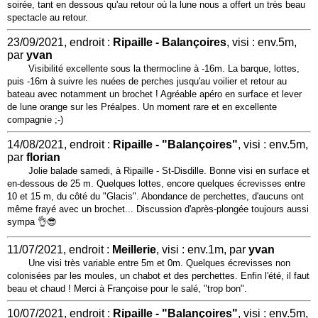
soirée, tant en dessous qu'au retour où la lune nous a offert un très beau
spectacle au retour.
23/09/2021, endroit :
Ripaille - Balançoires
, visi : env.5m,
par
yvan
Visibilité excellente sous la thermocline à -16m. La barque, lottes,
puis -16m à suivre les nuées de perches jusqu'au voilier et retour au
bateau avec notamment un brochet ! Agréable apéro en surface et lever
de lune orange sur les Préalpes. Un moment rare et en excellente
compagnie ;-)
14/08/2021, endroit :
Ripaille - "Balançoires"
, visi : env.5m,
par
florian
Jolie balade samedi, à Ripaille - St-Disdille. Bonne visi en surface et
en-dessous de 25 m. Quelques lottes, encore quelques écrevisses entre
10 et 15 m, du côté du "Glacis". Abondance de perchettes, d'aucuns ont
même frayé avec un brochet... Discussion d'après-plongée toujours aussi
sympa 👌😎
11/07/2021, endroit :
Meillerie
, visi : env.1m, par
yvan
Une visi très variable entre 5m et 0m. Quelques écrevisses non
colonisées par les moules, un chabot et des perchettes. Enfin l'été, il faut
beau et chaud ! Merci à Françoise pour le salé, "trop bon".
10/07/2021, endroit :
Ripaille - "Balançoires"
, visi : env.5m,