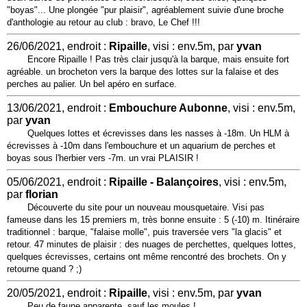
"boyas"... Une plongée "pur plaisir", agréablement suivie d'une broche
d'anthologie au retour au club : bravo, Le Chef !!!
26/06/2021, endroit :
Ripaille
, visi : env.5m, par
yvan
Encore Ripaille ! Pas très clair jusqu'à la barque, mais ensuite fort
agréable. un brocheton vers la barque des lottes sur la falaise et des
perches au palier. Un bel apéro en surface.
13/06/2021, endroit :
Embouchure Aubonne
, visi : env.5m,
par
yvan
Quelques lottes et écrevisses dans les nasses à -18m. Un HLM à
écrevisses à -10m dans l'embouchure et un aquarium de perches et
boyas sous l'herbier vers -7m. un vrai PLAISIR !
05/06/2021, endroit :
Ripaille - Balançoires
, visi : env.5m,
par
florian
Découverte du site pour un nouveau mousquetaire. Visi pas
fameuse dans les 15 premiers m, très bonne ensuite : 5 (-10) m. Itinéraire
traditionnel : barque, "falaise molle", puis traversée vers "la glacis" et
retour. 47 minutes de plaisir : des nuages de perchettes, quelques lottes,
quelques écrevisses, certains ont même rencontré des brochets. On y
retourne quand ? ;)
20/05/2021, endroit :
Ripaille
, visi : env.5m, par
yvan
Peu de faune apparente, sauf les moules !