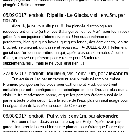
plongée ? Belle et bonne !
05/09/2017, endroit :
Ripaille - Le Glacis
, visi : env.5m, par
florian
Alors là, je ne vous dis pas !!! Une plongée d'anthologie en
redécouvrant un site (entre "Les Balançoires" et "Le Mur", pour les initiés)
grâce à la conjugaison d'idées diverses. Une surabondance de
perchettes, bien quelques boyas, quelques lottes, des écrevisses, Maître
Brochet, seigneurial, qui passe et repasse... FA-BULLE-EUX ! Tellement
génial que j'en connais même un qui, après plus de 50 minutes à buller
d'aise, a trouvé un prétexte pour y rester pour 25 minutes
supplémentaires ...mais je ne vous dirai rien... !!!
27/08/2017, endroit :
Meillerie
, visi : env.10m, par
alexandre
Traversée du lac par un temps nuageux mais néanmoins calme.
Première plongée sur les blocs pour Catherine et Fred, qui sortirent
emballés par cette configuration si spécifique du lieu. D'autant plus que la
visibilité fut relativement bonne, et que les perches étaient aussi de la
partie à toute profondeur... Et à la sortie de l'eau, plus un seul nuage pour
la dégustation de la salée au sucre de Cossonay !
06/08/2017, endroit :
Pully
, visi : env.1m, par
alexandre
Par bonne bise, décision de faire cap sur Pully ! Après avoir pris
garde d'amarrer le bateau bien sur le plateau pour éviter que l'ancre ripe,