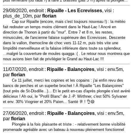
plus téméraire (ou fada ?) à faire 2 brasses (pas 3 !!!) après la plongée...
29/08/2020, endroit :
Ripaille - Les Ecrevisses
, visi :
plus_de_10m, par
florian
Cap sur Ripaille (encore, mais c'est toujours nouveau !) : la météo
fait redouter un temps moins clément dans le Haut-Lac ! Ancré en
direction de Thonon à partir du "mur". Entre 7 et 8 m, les restes,
minuscules, de l'ancienne falaise supérieure des Ecrevisses. Descente
dans le vallon, themocline de choc vers 11-12 m, puis très vite une
limpidité merveilleuse et la falaise inférieure dans toute sa splendeur,
...malgré la couverture de moules quagga :( . Le retour nous montrera que
nous avions bien fait de privilégier le Grand au Haut-Lac !!!
11/07/2020, endroit :
Ripaille - Balançoires
, visi : env.5m,
par
florian
Ce 11 juillet, merci les copines et les copains : j'ai enfin revu des
bancs de perches et un superbe brochet ! À Ripaille "Les Balançoires"
(tout près de St-Disdille...)... Et le petit en-cas d'après plongée s'est avéré
délicieux ! Ah oui, le "Profil Blanc" de J.-P. Wirthner, c'est 50% Sylvaner
et env. 30% Viognier et 20% Païen... Santé 🥂 ! 👌😄
27/06/2020, endroit :
Ripaille - Balançoires
, visi : env.5m,
par
florian
Plongée à la fois plaisante et triste : - relativement bonne visibilité
promenade agréable avec un bateau à nouveau pleinement fonctionnel