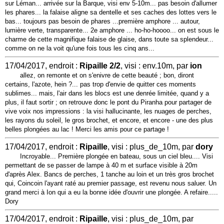
sur Léman... arrivée sur la Barque, visi env 5-10m... pas besoin d'allumer
les phares... la falaise aligne sa dentelle et ses caches des lottes vers le
bas... toujours pas besoin de phares ...première amphore ... autour,
lumière verte, transparente... 2e amphore ... ho-ho-hoooo... on est sous le
charme de cette magnifique falaise de glaise, dans toute sa splendeur...
comme on ne la voit qu'une fois tous les cinq ans...
17/04/2017, endroit :
Ripaille 2/2
, visi : env.10m, par
ion
allez, on remonte et on s'enivre de cette beauté ; bon, diront
certains, l'azote, hein ?... pas trop d'envie de quitter ces moments
sublimes... mais, l'air dans les blocs est une denrée limitée, quand y a
plus, il faut sortir ; on retrouve donc le pont du Piranha pour partager de
vive voix nos impressions : la visi hallucinante, les nuages de perches,
les rayons du soleil, le gros brochet, et encore, et encore - une des plus
belles plongées au lac ! Merci les amis pour ce partage !
17/04/2017, endroit :
Ripaille
, visi : plus_de_10m, par
dory
Incroyable... Première plongée en bateau, sous un ciel bleu.... Visi
permettant de se passer de lampe à 40 m et surface visible à 20m
d'après Alex. Bancs de perches, 1 tanche au loin et un très gros brochet
qui, Coincoin l'ayant raté au premier passage, est revenu nous saluer. Un
grand merci à Ion qui a eu la bonne idée d'ouvrir une plongée. A refaire.....
Dory
17/04/2017, endroit :
Ripaille
, visi : plus_de_10m, par