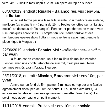
vers -4m. Visibilité max depuis -25m. Un apéro au top en surface!
03/07/2019, endroit :
Ripaille - Balançoires
, visi : env.5m,
par
florian
Le lac est formé par une bise faiblissante. Visi médiocre en surface,
meilleure (au moins 5 m) à partir de 15 m. Foules de lottes sur la "falaise
molle", en-dessous de "la barque". Perches et perchettes en masse vers
5 m, quelques écrevisses... Compte tenu de l'heure tardive et des
nombreuses épaves (bois flottant), nous rentrons sagement prendre le
pique-nique à Morges ;-)
22/06/2019, endroit :
Fenalet
, visi : --sélectionner-- env.5m,
par
yvan
La faune est en vacances, sauf les milliers de moules zébrées.
Plonger, avec une combi, étanche de surcroit, c'est pas mal. Nous
sommes rentrés avant l'orage. Heureux.
25/11/2018, endroit :
Mission, Bouveret
, visi : env.10m, par
yvan
L'ancre sur un fond de 5m, palmer 2 minutes et hop sur une falaise
agréablement découpée de 20m de hauteur. Eau bien claire (8°C!). 3
écrevisses locales et quelques gammares (crevette d'eau douce). Le
soleil nous accompagne un petit moment.
11/11/2018, endroit :
Pully
, visi : env.10m, par
sylvie