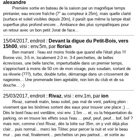
alexandre
Première sortie en bateau de la saison par un magnifique temps
printanier, eau encore fraîche (7° au compteur à 25m), mais quelle clarté
(surface et soleil visibles depuis 20m), il paraît que même la lampe était
superflue plus profond encore... Ambiance des plus sympathiques pour
un retour avec un bon petit Jorat de face...
15/04/2017, endroit :
Devant la digue du Petit-Bois, vers
15h00
, visi : env.5m, par
florian
Ben marrant : l'eau est moins froide que quand elle l'était plus !!!
Bonne visi, 3-5 m, localement 2-3 m. 3-4 perchettes, de belles
écrevisses, une belle tanche, imperturbable dans un premier temps,
s'approchant à moins de 50 cm de mon visage, puis soudain, sortant de
sa rêverie (???), turbo, double turbo, démarrage dans un crissement de
nageoires... Une promenade bien agréable, non loin du club et de sa
douche... ;-)
25/03/2017, endroit :
Rivaz
, visi : env.1m, par
ion
Rivaz, samedi matin, beau soleil, pas mal de vent, parking plein :
vivement que les binômes sortent des eaux pour trouver une place ;) ...
Dès le bord l'eau est verdâtre, visi env. 1.5m ... et, vu la fréquentation du
parking, on en trouve les effets sous l'eau ... peuf, peuf, peuf... bof, bof ?
mais non, comme c'est Rivaz, dès la lotte sur 35m, on y voit déjà plus
clair... puis normal... merci les Tilitec pour percer la nuit et voir le beau
mur .. pas mal, finalement... perchettes un peu partout... et sortie au