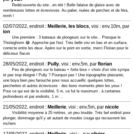
Redécouverte du site...en été ! Belle falaise de glaise avec de
nombreuses lottes et écrevisses. Au palier, nuées de perches et de féra,
mmh !
02/07/2022, endroit :
Meillerie, les blocs
, visi : env.10m, par
ion
Une première : 3 bateaux de plongeurs sur le site... Presque le
Thisleghorm 😂. Approche par l'est. Très belle visi en bas et en surface,
correcte entre les deux. Apéro sur le pont en sortie, merci Florian pour le
délicieux flacon
28/05/2022, endroit :
Pully
, visi : env.5m, par
florian
Peu de plongeurs sur le bateau + forte bise = choix d'un site sympa
et pas trop éloigné ! Pully ? Pourquoi pas ! Une topographie plaisante,
une boya bien peu farouche pour nous accueillir, quelques lottes,
perchettes et autres écrevisses : des bons moments plein les yeux !
Pour ce qui est de la visibilité, 5 m, ce fut le maximum ; à certaines
profondeurs et par endroits, 1 m ...
21/05/2022, endroit :
Meillerie
, visi : env.5m, par
nicole
Visibilité moyenne à 25 mètres, un peu trouble. Très bel endroit pour
plonger, dommage qu'il y ait autant de moules couga qui recouvrent les
rochers
17/05/2022, endroit :
Meillerie
, visi : , par
olivier