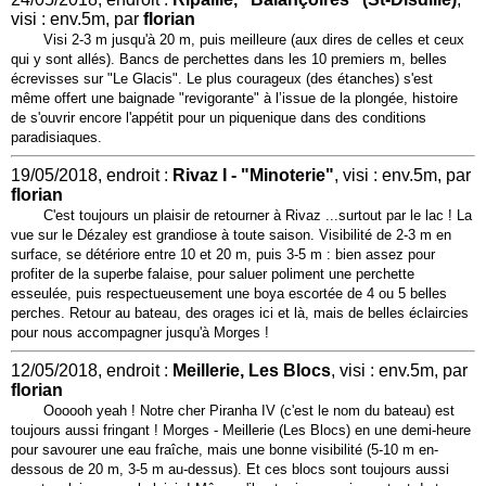
visi : env.5m, par
florian
Visi 2-3 m jusqu'à 20 m, puis meilleure (aux dires de celles et ceux
qui y sont allés). Bancs de perchettes dans les 10 premiers m, belles
écrevisses sur "Le Glacis". Le plus courageux (des étanches) s'est
même offert une baignade "revigorante" à l’issue de la plongée, histoire
de s'ouvrir encore l'appétit pour un piquenique dans des conditions
paradisiaques.
19/05/2018, endroit :
Rivaz I - "Minoterie"
, visi : env.5m, par
florian
C'est toujours un plaisir de retourner à Rivaz ...surtout par le lac ! La
vue sur le Dézaley est grandiose à toute saison. Visibilité de 2-3 m en
surface, se détériore entre 10 et 20 m, puis 3-5 m : bien assez pour
profiter de la superbe falaise, pour saluer poliment une perchette
esseulée, puis respectueusement une boya escortée de 4 ou 5 belles
perches. Retour au bateau, des orages ici et là, mais de belles éclaircies
pour nous accompagner jusqu'à Morges !
12/05/2018, endroit :
Meillerie, Les Blocs
, visi : env.5m, par
florian
Oooooh yeah ! Notre cher Piranha IV (c'est le nom du bateau) est
toujours aussi fringant ! Morges - Meillerie (Les Blocs) en une demi-heure
pour savourer une eau fraîche, mais une bonne visibilité (5-10 m en-
dessous de 20 m, 3-5 m au-dessus). Et ces blocs sont toujours aussi