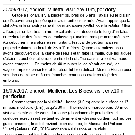
30/09/2017, endroit :
Villette
, visi : env.10m, par
dory
Grâce à Florian, il y a longtemps, près de 5 ans, j'avais eu le plaisir
de découvrir une plongée qui m'avait enthousiasmée. Ayant appris que la
visi côté suisse était pas mal, nous en avons profité pour la refaire. Mise
à l'eau par un lac très calme, excellente visi, descente le long d'un talus
et recherche des falaises de molasse qui avaient marqué notre mémoire.
Au début rien mais alors en remontant, festival de petites falaises
perpendiculaires au bord, de 35 à 11 mètres. Quand aux paliers nous
avons découvert que la clarté de l'eau s'était faite la malle, que les algues
s'étaient couchées et qu'une partie de la chaîne dansait à tout va, nous
avons compris.... En moins de 40 minutes le lac s'était creusé, les
vagues impressionnantes et le retour fut bien délicat. Merci à Florian pour
ses dons de pilote et à nos étanches pour nous avoir protégé des
embruns.
16/09/2017, endroit :
Meillerie, Les Blocs
, visi : env.10m,
par
florian
Commençons par la visibilité : bonne (3-5 m) entre la surface et 17
m, puis médiocre (1 m) jusqu'à 30 m. Thermocline marqué vers 30 m et
visi excellente en-dessous. La faune (abondance de perchettes et
quelques écrevisses) se tient évidemment en-dessus du thermocline. Les
grains passent, le soleil revient, bien que sec, le Muscat de Philippe
Villard (Anières, GE, 2015) enchante valaisanne et vaudois ; il
accompagne tant les flûtes au beurre que le gâteau levé à la crème. La