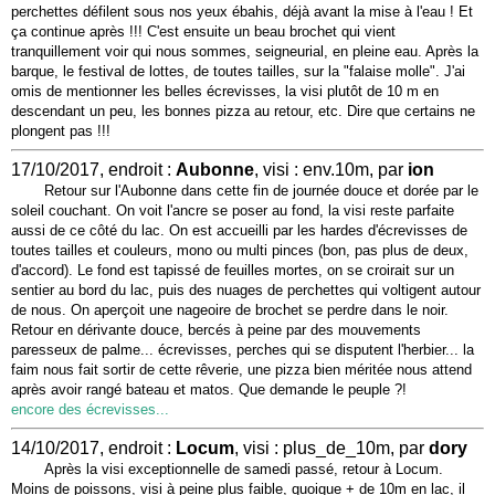
perchettes défilent sous nos yeux ébahis, déjà avant la mise à l'eau ! Et
ça continue après !!! C'est ensuite un beau brochet qui vient
tranquillement voir qui nous sommes, seigneurial, en pleine eau. Après la
barque, le festival de lottes, de toutes tailles, sur la "falaise molle". J'ai
omis de mentionner les belles écrevisses, la visi plutôt de 10 m en
descendant un peu, les bonnes pizza au retour, etc. Dire que certains ne
plongent pas !!!
17/10/2017, endroit :
Aubonne
, visi : env.10m, par
ion
Retour sur l'Aubonne dans cette fin de journée douce et dorée par le
soleil couchant. On voit l'ancre se poser au fond, la visi reste parfaite
aussi de ce côté du lac. On est accueilli par les hardes d'écrevisses de
toutes tailles et couleurs, mono ou multi pinces (bon, pas plus de deux,
d'accord). Le fond est tapissé de feuilles mortes, on se croirait sur un
sentier au bord du lac, puis des nuages de perchettes qui voltigent autour
de nous. On aperçoit une nageoire de brochet se perdre dans le noir.
Retour en dérivante douce, bercés à peine par des mouvements
paresseux de palme... écrevisses, perches qui se disputent l'herbier... la
faim nous fait sortir de cette rêverie, une pizza bien méritée nous attend
après avoir rangé bateau et matos. Que demande le peuple ?!
encore des écrevisses...
14/10/2017, endroit :
Locum
, visi : plus_de_10m, par
dory
Après la visi exceptionnelle de samedi passé, retour à Locum.
Moins de poissons, visi à peine plus faible, quoique + de 10m en lac, il