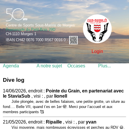
Centre de Sports Sous-Marins de Morges
Promenade du Petit-Bois 29D
CH-1110 Morges 1
IBAN CH42 0076 7000 R567 0016 0 -
Login
Agenda
A notre sujet
Occases
Plus...
Dive log
14/06/2026, endroit :
Pointe du Grain, en partenariat avec
le StaviaSub
, visi : , par
lionell
Jolie plongée, avec de belles falaises, une petite grotte, un silure au
fond…. Belle VII, quand t’es en 1er 🫣. Merci pour l’accueil et aux
membres participants 🥰
21/05/2026, endroit :
Ripaille
, visi : , par
yvan
Visi moyenne, mais nombreuses écrevisses et perches au RDV 😃.