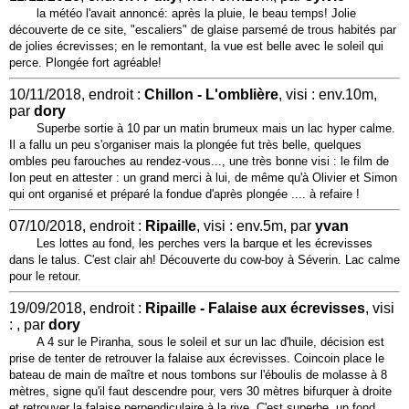
la météo l'avait annoncé: après la pluie, le beau temps! Jolie
découverte de ce site, "escaliers" de glaise parsemé de trous habités par
de jolies écrevisses; en le remontant, la vue est belle avec le soleil qui
perce. Plongée fort agréable!
10/11/2018, endroit :
Chillon - L'omblière
, visi : env.10m,
par
dory
Superbe sortie à 10 par un matin brumeux mais un lac hyper calme.
Il a fallu un peu s'organiser mais la plongée fut très belle, quelques
ombles peu farouches au rendez-vous..., une très bonne visi : le film de
Ion peut en attester : un grand merci à lui, de même qu'à Olivier et Simon
qui ont organisé et préparé la fondue d'après plongée .... à refaire !
07/10/2018, endroit :
Ripaille
, visi : env.5m, par
yvan
Les lottes au fond, les perches vers la barque et les écrevisses
dans le talus. C'est clair ah! Découverte du cow-boy à Séverin. Lac calme
pour le retour.
19/09/2018, endroit :
Ripaille - Falaise aux écrevisses
, visi
: , par
dory
A 4 sur le Piranha, sous le soleil et sur un lac d'huile, décision est
prise de tenter de retrouver la falaise aux écrevisses. Coincoin place le
bateau de main de maître et nous tombons sur l'éboulis de molasse à 8
mètres, signe qu'il faut descendre pour, vers 30 mètres bifurquer à droite
et retrouver la falaise perpendiculaire à la rive. C'est superbe, un fond