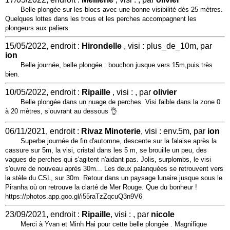
Belle plongée sur les blocs avec une bonne visibilité dès 25 mètres.
Quelques lottes dans les trous et les perches accompagnent les
plongeurs aux paliers.
15/05/2022, endroit :
Hirondelle
, visi : plus_de_10m, par
ion
Belle journée, belle plongée : bouchon jusque vers 15m,puis très
bien.
10/05/2022, endroit :
Ripaille
, visi : , par
olivier
Belle plongée dans un nuage de perches. Visi faible dans la zone 0
à 20 mètres, s’ouvrant au dessous 👌
06/11/2021, endroit :
Rivaz Minoterie
, visi : env.5m, par
ion
Superbe journée de fin d'automne, descente sur la falaise après la
cassure sur 5m, la visi, cristal dans les 5 m, se brouille un peu, des
vagues de perches qui s'agitent n'aidant pas. Jolis, surplombs, le visi
s'ouvre de nouveau après 30m... Les deux palanquées se retrouvent vers
la stèle du CSL, sur 30m. Retour dans un paysage lunaire jusque sous le
Piranha où on retrouve la clarté de Mer Rouge. Que du bonheur !
https://photos.app.goo.gl/i55raTzZqcuQ3n9V6
23/09/2021, endroit :
Ripaille
, visi : , par
nicole
Merci à Yvan et Minh Hai pour cette belle plongée . Magnifique