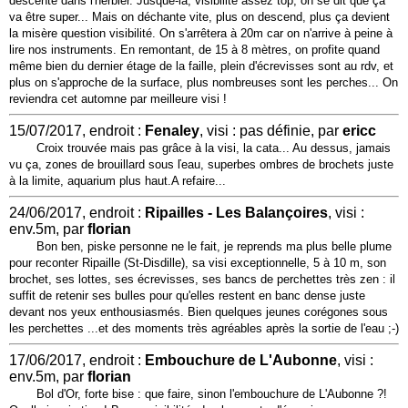
descente dans l'herbier. Jusque-là, visibilité assez top, on se dit que ça
va être super... Mais on déchante vite, plus on descend, plus ça devient
la misère question visibilité. On s'arrêtera à 20m car on n'arrive à peine à
lire nos instruments. En remontant, de 15 à 8 mètres, on profite quand
même bien du dernier étage de la faille, plein d'écrevisses sont au rdv, et
plus on s'approche de la surface, plus nombreuses sont les perches... On
reviendra cet automne par meilleure visi !
15/07/2017, endroit :
Fenaley
, visi : pas définie, par
ericc
Croix trouvée mais pas grâce à la visi, la cata... Au dessus, jamais
vu ça, zones de brouillard sous ľeau, superbes ombres de brochets juste
à la limite, aquarium plus haut.A refaire...
24/06/2017, endroit :
Ripailles - Les Balançoires
, visi :
env.5m, par
florian
Bon ben, piske personne ne le fait, je reprends ma plus belle plume
pour reconter Ripaille (St-Disdille), sa visi exceptionnelle, 5 à 10 m, son
brochet, ses lottes, ses écrevisses, ses bancs de perchettes très zen : il
suffit de retenir ses bulles pour qu'elles restent en banc dense juste
devant nos yeux enthousiasmés. Bien quelques jeunes corégones sous
les perchettes ...et des moments très agréables après la sortie de l'eau ;-)
17/06/2017, endroit :
Embouchure de L'Aubonne
, visi :
env.5m, par
florian
Bol d'Or, forte bise : que faire, sinon l'embouchure de L'Aubonne ?!