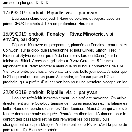
arroser la plongée :D :D :D
17/09/2019, endroit :
Ripaille
, visi : , par
yvan
Eau aussi claire que jeudi ! Nuée de perches et boyas, avec en
prime DEUX brochets à 10m de profondeur. Heu-reux
15/09/2019, endroit :
Fenaley + Rivaz Minoterie
, visi :
env.5m, par
dory
Départ à 10h avec au programme, plongée au Fenaley : pour moi et
CoinCoin, sur la croix que j'affectionne et pour Olivier, Simon, Fred P;
Florent et Sylvie (qui ont profité du bon remis lors du 50ème) sur la
falaise de Bikini. Après des grillades à Rivaz Gare, les 5 "jeunes
replongent sur Rivaz Minoterie alors que nous nous contentons de PMT.
Visi excellente, perches à foison.... Une très belle journée.... A noter que
le 21 septembre c'est un jeune Alexandre, intéressé par un P2 l'an
prochain, qui a profité d'utiliser son bon pour une première plongée en lac.
22/08/2019, endroit :
Ripaille
, visi : , par
yvan
L'eau se rafraîchit inexorablement, la clarté est moyenne. On arrive
directement sur le Cow-boy tapissé de moules jusqu'au nez, la falaise est
belle. Nuées de perches dans les 10m, féerique. Merci à Ion qui a relevé
l'ancre dans une houle marquée. Rentrée en direction d'Aubonne, pour le
confort des passagers (et ne pas renverser les boissons), puis
changement de cap à Morges. Visiblement, côté Rivaz, c'est la purée de
poix (dixit JD). Bien belle soirée.