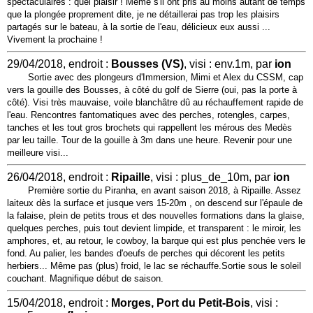
spectaculaires : quel plaisir ! Même s'il ont pris au moins autant de temps
que la plongée proprement dite, je ne détaillerai pas trop les plaisirs
partagés sur le bateau, à la sortie de l'eau, délicieux eux aussi ...
Vivement la prochaine !
29/04/2018, endroit :
Bousses (VS)
, visi : env.1m, par
ion
Sortie avec des plongeurs d'Immersion, Mimi et Alex du CSSM, cap
vers la gouille des Bousses, à côté du golf de Sierre (oui, pas la porte à
côté). Visi très mauvaise, voile blanchâtre dû au réchauffement rapide de
l'eau. Rencontres fantomatiques avec des perches, rotengles, carpes,
tanches et les tout gros brochets qui rappellent les mérous des Medès
par leu taille. Tour de la gouille à 3m dans une heure. Revenir pour une
meilleure visi...
26/04/2018, endroit :
Ripaille
, visi : plus_de_10m, par
ion
Première sortie du Piranha, en avant saison 2018, à Ripaille. Assez
laiteux dès la surface et jusque vers 15-20m , on descend sur l'épaule de
la falaise, plein de petits trous et des nouvelles formations dans la glaise,
quelques perches, puis tout devient limpide, et transparent : le miroir, les
amphores, et, au retour, le cowboy, la barque qui est plus penchée vers le
fond. Au palier, les bandes d'oeufs de perches qui décorent les petits
herbiers... Même pas (plus) froid, le lac se réchauffe.Sortie sous le soleil
couchant. Magnifique début de saison.
15/04/2018, endroit :
Morges, Port du Petit-Bois
, visi :