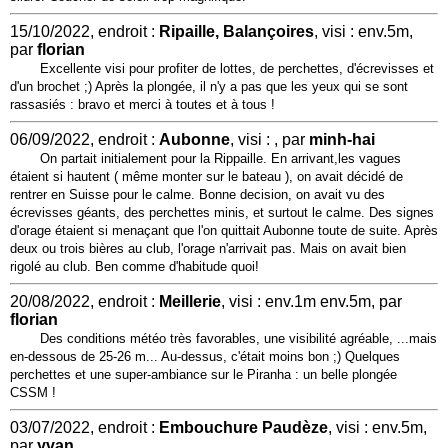
15/10/2022, endroit :
Ripaille, Balançoires
, visi : env.5m,
par
florian
Excellente visi pour profiter de lottes, de perchettes, d'écrevisses et
d'un brochet ;) Après la plongée, il n'y a pas que les yeux qui se sont
rassasiés : bravo et merci à toutes et à tous !
06/09/2022, endroit :
Aubonne
, visi : , par
minh-hai
On partait initialement pour la Rippaille. En arrivant,les vagues
étaient si hautent ( même monter sur le bateau ), on avait décidé de
rentrer en Suisse pour le calme. Bonne decision, on avait vu des
écrevisses géants, des perchettes minis, et surtout le calme. Des signes
d'orage étaient si menaçant que l'on quittait Aubonne toute de suite. Après
deux ou trois bières au club, l'orage n'arrivait pas. Mais on avait bien
rigolé au club. Ben comme d'habitude quoi!
20/08/2022, endroit :
Meillerie
, visi : env.1m env.5m, par
florian
Des conditions météo très favorables, une visibilité agréable, ...mais
en-dessous de 25-26 m... Au-dessus, c'était moins bon ;) Quelques
perchettes et une super-ambiance sur le Piranha : un belle plongée
CSSM !
03/07/2022, endroit :
Embouchure Paudèze
, visi : env.5m,
par
yvan