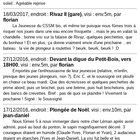
soleil.. Agréable reprise
18/03/2017, endroit :
Rivaz II (gare)
, visi : env.5m, par
florian
La Jeunesse du CSSM bis, et même ter puisque nous fûmes trois à
risquer nos joues dans une eau encore frisquette ...mais le jeu en valait la
chandelle : bonne visi sur la falaise de Rivaz, quelques perchettes, que
du bonheur ! Et en plus, ça donne vraiment envie d'une prochaine ...en
bateau : la vie de plongeur à roulettes ? beurk, beurk, beurk ! :D
27/12/2016, endroit :
Devant la digue du Petit-Bois, vers
18H00
, visi : env.5m, par
florian
Emportés par l'enthousiasme de leur jeunesse (relative, m'enfin,
presque des jeunes plongeurs, non ?), Eric C. et le soussigné ont ploufé
en chœur ce beau mardi. Que des écrevisses et quelques perchettes de
prime abord, puis un brochet, puis une brème, puis huit brochetons, puis
des bancs de crevettes. Bref : pas de quoi se plaindre ! Vivement la
prochaine ! Signé : le Soussigné
17/12/2016, endroit :
Plongée de Noël
, visi : env.10m, par
jean-daniel
Nous fûmes 5 à nous immerger dans notre cher Léman après avoir
admiré, posé au bout du ponton, le sapin magnifiquement décoré. 3
courageux étaient en humide (Claude-Yves, Florian et Yvan), 2 audacieux
étaient en étanches (Yves et Jean-Daniel). La visi fut belle et les