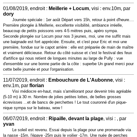
01/08/2019, endroit :
Meillerie + Locum
, visi : env.10m, par
dory
Journée spéciale : 1er août Départ vers 15h, retour à point d'heure....
Première plongée à Meillerie, excellente visibilité, ambiance irréelle,
beaucoup de petits poissons vers 4-5 mètres puis, apéro sympa.
Seconde plongée sur Locum pour nos 3 jeunes, moi, une me suffit mais
une baignade est fort appréciée. Ensuite, et c'est pour Eric et moi une
première, fondue sur le capot arrière : elle est préparée de main de maître
et vraiment délicieuse. Retour du côté suisse et c'est le festival des feux
d'artifice qui nous retient de longues minutes au large de Pully : vue
d'ensemble sur une bonne partie de la côte : superbe Un grand merci pour
cette belle journée et pour l'organisation.
11/07/2019, endroit :
Embouchure de L'Aubonne
, visi :
env.1m, par
florian
Visi médiocre en-haut, mais s'améliorant pour devenir très agréable
(5-10 m) à 30 m. Nombre de jolies petites lottes, de belles grosses
écrevisses ...et de bancs de perchettes ! Le tout couronné d'un pique-
nique sympa sur le bateau, wow !
06/07/2019, endroit :
Ripaille, devant la plage
, visi : , par
yvan
Le soleil est revenu. Essai depuis la plage pour une promenade via
la nasse -15m, l'épave -25m puis le voilier -17m. Une nuée de perches