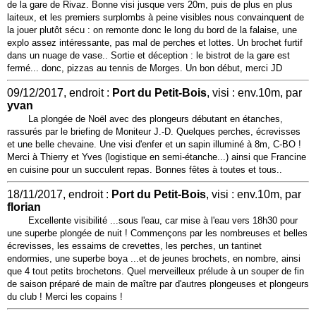
de la gare de Rivaz. Bonne visi jusque vers 20m, puis de plus en plus
laiteux, et les premiers surplombs à peine visibles nous convainquent de
la jouer plutôt sécu : on remonte donc le long du bord de la falaise, une
explo assez intéressante, pas mal de perches et lottes. Un brochet furtif
dans un nuage de vase.. Sortie et déception : le bistrot de la gare est
fermé... donc, pizzas au tennis de Morges. Un bon début, merci JD
09/12/2017, endroit :
Port du Petit-Bois
, visi : env.10m, par
yvan
La plongée de Noël avec des plongeurs débutant en étanches,
rassurés par le briefing de Moniteur J.-D. Quelques perches, écrevisses
et une belle chevaine. Une visi d'enfer et un sapin illuminé à 8m, C-BO !
Merci à Thierry et Yves (logistique en semi-étanche...) ainsi que Francine
en cuisine pour un succulent repas. Bonnes fêtes à toutes et tous..
18/11/2017, endroit :
Port du Petit-Bois
, visi : env.10m, par
florian
Excellente visibilité ...sous l'eau, car mise à l'eau vers 18h30 pour
une superbe plongée de nuit ! Commençons par les nombreuses et belles
écrevisses, les essaims de crevettes, les perches, un tantinet
endormies, une superbe boya ...et de jeunes brochets, en nombre, ainsi
que 4 tout petits brochetons. Quel merveilleux prélude à un souper de fin
de saison préparé de main de maître par d'autres plongeuses et plongeurs
du club ! Merci les copains !