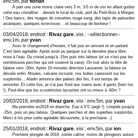
env.5m, par
florian
À part une zone moins claire vers 5 m, 3-5 m de visi en allant goûter
cette eau cristalline ...devant le local du club, port du Petit-Bois à Morges
! Des bancs, des nuages de crevettes rouge sang, des tapis de palourdes
asiatiques, quelques écrevisses ...et beaucoup de bonheur !
03/04/2018, endroit :
Rivaz gare
, visi : --sélectionner--
env.1m, par
yvan
Avec le changement d’horaire, il fait jour en arrivant et en partant.
C’est bien agréable. Après avoir pu parquer sur la dernière place libre,
mise à l’eau. Du cristal jusqu’à -15m puis très laiteux (et ce n’est pas les
nombreuses perches qui ont soulevé la vase). On suit alors la tête de
falaise vers -30m. Après 10 minutes direction Lausanne, la falaise se
dévoile enfin. Moules, calcaire incrusté, nos bulles caressent sur les
surplombs… Aladin annonce des paliers dès 6m, il est temps de
remonter. Et cette fois, je n’ai pas froid aux mains avec 4 gants (hein Ion
!). Peut-être que les scootéristes lacustres ont vu mieux à -60m ?
20/03/2018, endroit :
Rivaz gare
, visi : env.5m, par
yvan
Ma première en2018 en étanche. Eau à 5°C (argh !). Limpide jusqu'à
-25m, puis un peu laiteux. Quelques perches et des superbes surplombs.
Merci à Ion pour cette agréable découverte, à la prochaine ;-)
25/01/2018, endroit :
Rivaz gare
, visi : env.5m, par
ion
Première plongée de 2018, soirée calme, moins de plongeurs autour