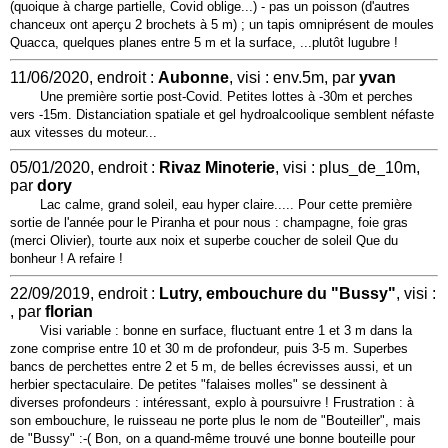
(quoique à charge partielle, Covid oblige...) - pas un poisson (d'autres
chanceux ont aperçu 2 brochets à 5 m) ; un tapis omniprésent de moules
Quacca, quelques planes entre 5 m et la surface, ...plutôt lugubre !
11/06/2020, endroit :
Aubonne
, visi : env.5m, par
yvan
Une première sortie post-Covid. Petites lottes à -30m et perches
vers -15m. Distanciation spatiale et gel hydroalcoolique semblent néfaste
aux vitesses du moteur...
05/01/2020, endroit :
Rivaz Minoterie
, visi : plus_de_10m,
par
dory
Lac calme, grand soleil, eau hyper claire..... Pour cette première
sortie de l'année pour le Piranha et pour nous : champagne, foie gras
(merci Olivier), tourte aux noix et superbe coucher de soleil Que du
bonheur ! A refaire !
22/09/2019, endroit :
Lutry, embouchure du "Bussy"
, visi :
, par
florian
Visi variable : bonne en surface, fluctuant entre 1 et 3 m dans la
zone comprise entre 10 et 30 m de profondeur, puis 3-5 m. Superbes
bancs de perchettes entre 2 et 5 m, de belles écrevisses aussi, et un
herbier spectaculaire. De petites "falaises molles" se dessinent à
diverses profondeurs : intéressant, explo à poursuivre ! Frustration : à
son embouchure, le ruisseau ne porte plus le nom de "Bouteiller", mais
de "Bussy" :-( Bon, on a quand-même trouvé une bonne bouteille pour