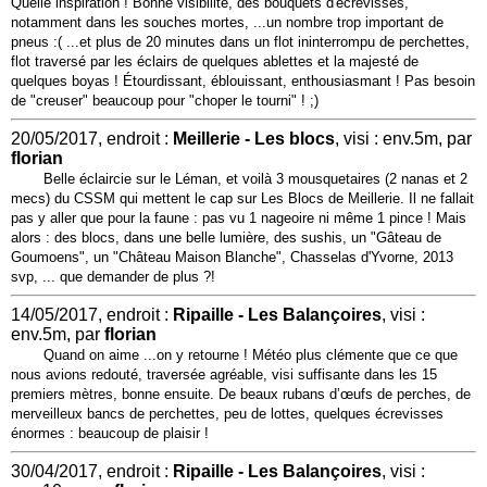
Quelle inspiration ! Bonne visibilité, des bouquets d'écrevisses,
notamment dans les souches mortes, ...un nombre trop important de
pneus :( ...et plus de 20 minutes dans un flot ininterrompu de perchettes,
flot traversé par les éclairs de quelques ablettes et la majesté de
quelques boyas ! Étourdissant, éblouissant, enthousiasmant ! Pas besoin
de "creuser" beaucoup pour "choper le tourni" ! ;)
20/05/2017, endroit :
Meillerie - Les blocs
, visi : env.5m, par
florian
Belle éclaircie sur le Léman, et voilà 3 mousquetaires (2 nanas et 2
mecs) du CSSM qui mettent le cap sur Les Blocs de Meillerie. Il ne fallait
pas y aller que pour la faune : pas vu 1 nageoire ni même 1 pince ! Mais
alors : des blocs, dans une belle lumière, des sushis, un "Gâteau de
Goumoens", un "Château Maison Blanche", Chasselas d'Yvorne, 2013
svp, ... que demander de plus ?!
14/05/2017, endroit :
Ripaille - Les Balançoires
, visi :
env.5m, par
florian
Quand on aime ...on y retourne ! Météo plus clémente que ce que
nous avions redouté, traversée agréable, visi suffisante dans les 15
premiers mètres, bonne ensuite. De beaux rubans d’œufs de perches, de
merveilleux bancs de perchettes, peu de lottes, quelques écrevisses
énormes : beaucoup de plaisir !
30/04/2017, endroit :
Ripaille - Les Balançoires
, visi :