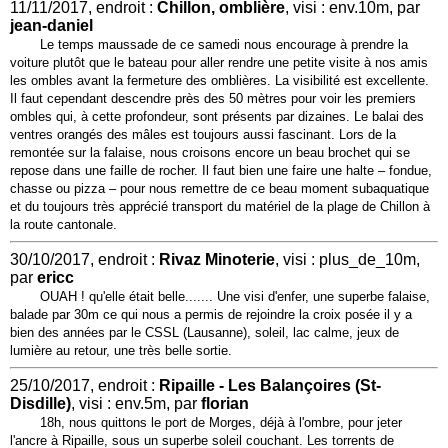
11/11/2017, endroit :
Chillon, omblière
, visi : env.10m, par
jean-daniel
Le temps maussade de ce samedi nous encourage à prendre la
voiture plutôt que le bateau pour aller rendre une petite visite à nos amis
les ombles avant la fermeture des omblières. La visibilité est excellente.
Il faut cependant descendre près des 50 mètres pour voir les premiers
ombles qui, à cette profondeur, sont présents par dizaines. Le balai des
ventres orangés des mâles est toujours aussi fascinant. Lors de la
remontée sur la falaise, nous croisons encore un beau brochet qui se
repose dans une faille de rocher. Il faut bien une faire une halte – fondue,
chasse ou pizza – pour nous remettre de ce beau moment subaquatique
et du toujours très apprécié transport du matériel de la plage de Chillon à
la route cantonale.
30/10/2017, endroit :
Rivaz Minoterie
, visi : plus_de_10m,
par
ericc
OUAH ! qu'elle était belle....... Une visi d'enfer, une superbe falaise,
balade par 30m ce qui nous a permis de rejoindre la croix posée il y a
bien des années par le CSSL (Lausanne), soleil, lac calme, jeux de
lumière au retour, une très belle sortie.
25/10/2017, endroit :
Ripaille - Les Balançoires (St-
Disdille)
, visi : env.5m, par
florian
18h, nous quittons le port de Morges, déjà à l'ombre, pour jeter
l'ancre à Ripaille, sous un superbe soleil couchant. Les torrents de