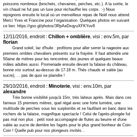
poissons nombreux (brochets, chevaines, perches, etc.). A la sortie, le
vin chaud ne fut pas un luxe pour réchauffer les corps. :-) Nous
rejoignons ensuite le local où un merveilleux repas de Noël nous attend.
Merci Yves et Francine pour l’organisation. Quelques photos en suivant
ce lien: https://goo.gl/photos/3RpAeDxqyuXFKYov8
12/11/2016, endroit :
Chillon + omblière
, visi : env.5m, par
florian
Grand soleil, lac d'huile : profitons pour aller serrer la nageoire aux
premiers ombles chevaliers présents sur la frayère. Il faut attendre une
50aine de mètres pour les rencontrer, des jeunes et quelques beaux
mâles adultes aussi. Promenade ensuite devant la falaise du château,
bonne visi surtout au-dessus de 17-18 m. Thés chauds et salée (au
sucre), ... pas de quoi se plaindre !
29/10/2016, endroit :
Minoterie
, visi : env.10m, par
alexandre
Très bonne visibilité jusqu'à 15m, très laiteux après. Mais dans ces
fameux 15 premiers mètres, quel régal avec une forte lumière, une
multitude de perches sous les surplombs et se faufilant en banc dans les
rochers de la falaise, magnifique spectacle ! Celui de l'après-plongée fut
pas mal non plus : petit rosé accompagné de flutes au beurre et d'une
salée au sucre de derrière les fagots pour le plus grand bonheur de Coin-
Coin ! Quelle pub pour nos plongeurs invités...